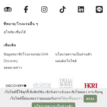
Facebook
Instagram
TikTok
LinkedI
L
TripAdvisor
ที่หมาย/โรงแรมอื่น ๆ
สุโขทัย เซี่ยงไฮ้
เพิ่มเติม
ข้อมูลสมาชิกโรงแรมกลุ่ม GHA
นโยบายความเป็นส่วนตัว
Discovery
แผนผังเว็บไซต์
จดหมายข่าว
Small Luxury Hotels
GHA Discovery
Signature Travel Network
HKRI
เว็บไซต์นี้ใช้คุกกี้เชิงฟังก์ชัน เชิงวิเคราะห์ และเชิงโฆษณา การเรียกดู
เว็บไซต์นี้ต่อแสดงว่าคุณยอมรับการ
ใช้คุกกี้ของเรา
.
ตกลง
นโยบายความเป็นส่วนตัว