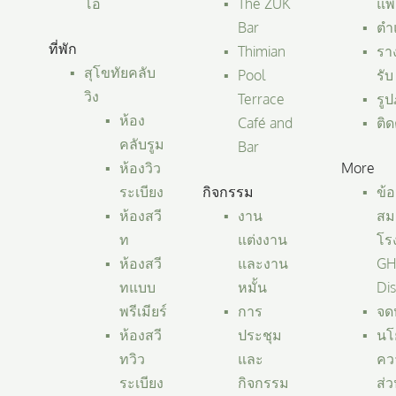
โอ
The ZUK
แพ
Bar
ตำแ
ที่พัก
Thimian
ราง
สุโขทัยคลับ
Pool
รับ
วิง
Terrace
รู
ห้อง
Café and
ติด
คลับรูม
Bar
ห้องวิว
More
ระเบียง
กิจกรรม
ข้อ
ห้องสวี
งาน
สม
ท
แต่งงาน
โร
ห้องสวี
และงาน
GH
ทแบบ
หมั้น
Di
พรีเมียร์
การ
จด
ห้องสวี
ประชุม
นโ
ทวิว
และ
คว
ระเบียง
กิจกรรม
ส่ว