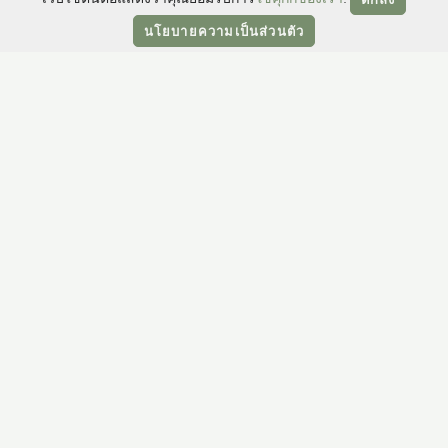
โทร:
+66 (0) 2344 8888
นโยบายความเป็นส่วนตัว
อีเมล:
promotions@sukhothai.com
สำรองห้องพัก
ติดตามเรา
Facebook
Instagram
TikTok
LinkedI
L
TripAdvisor
ที่หมาย/โรงแรมอื่น ๆ
สุโขทัย เซี่ยงไฮ้
เพิ่มเติม
ข้อมูลสมาชิกโรงแรมกลุ่ม GHA
นโยบายความเป็นส่วนตัว
Discovery
แผนผังเว็บไซต์
(ปัจจุบัน)
จดหมายข่าว