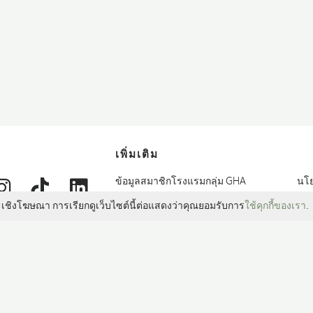
เพิ่มเติม
cebook
Instagram
TikTok
LinkedIn
visor
ข้อมูลสมาชิกโรงแรมกลุ่ม GHA
นโย
Discovery
แผน
์ และเชิงโฆษณา การเรียกดูเว็บไซต์นี้ต่อแสดงว่าคุณยอมรับการ
ใช้คุกกี้ของเรา
.
จดหมายข่าว
ื่น ๆ