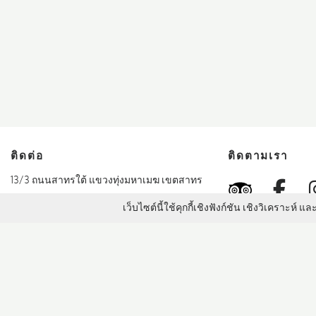
ติดต่อ
ติดตามเรา
Fa
TripAd
13/3 ถนนสาทรใต้ แขวงทุ่งมหาเมฆ เขตสาทร
กรุงเทพฯ
LINE
เว็บไซต์นี้ใช้คุกกี้เชิงฟังก์ชัน เชิงวิเคราะห
10120 ประเทศไทย
โทร:
+66 (0) 2344 8888
ที่หมาย/โรงแรมอ
อีเมล:
promotions@sukhothai.com
สุโขทัย เซี่ยงไฮ้
สำรองห้องพัก