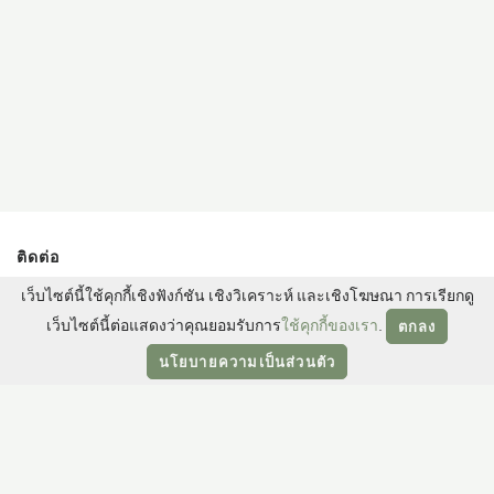
ติดต่อ
13/3 ถนนสาทรใต้ แขวงทุ่งมหาเมฆ เขตสาทร กรุงเทพฯ
เว็บไซต์นี้ใช้คุกกี้เชิงฟังก์ชัน เชิงวิเคราะห์ และเชิงโฆษณา การเรียกดู
เว็บไซต์นี้ต่อแสดงว่าคุณยอมรับการ
ใช้คุกกี้ของเรา
.
10120 ประเทศไทย
ตกลง
โทร:
+66 (0) 2344 8888
นโยบายความเป็นส่วนตัว
อีเมล:
promotions@sukhothai.com
สำรองห้องพัก
ติดตามเรา