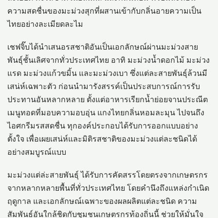
ความสดชื่นของมะม่วงสุกที่ผสานเข้ากับกลิ่นอายความเป็น
ไทยอย่างละเมียดละไม
เชฟจิ๊บได้นำเสนอรสชาติอันเป็นเอกลักษณ์ผ่านมะม่วงสาย
พันธุ์ชั้นเลิศจากทั่วประเทศไทย อาทิ มะม่วงน้ำดอกไม้ มะม่วง
แรด มะม่วงแก้วขมิ้น และมะม่วงเบา ซึ่งแต่ละสายพันธุ์ล้วนมี
เสน่ห์เฉพาะตัว ก่อนนำมารังสรรค์เป็นประสบการณ์การรับ
ประทานอันหลากหลาย ตั้งแต่อาหารเรียกน้ำย่อยจานประณีต
เมนูทอดที่มอบความอบอุ่น แกงไทยกลิ่นหอมละมุน ไปจนถึง
ไอศกรีมรสสดชื่น ทุกองค์ประกอบได้รับการออกแบบอย่าง
ตั้งใจ เพื่อเผยเสน่ห์และมิติรสชาติของมะม่วงแต่ละชนิดได้
อย่างสมบูรณ์แบบ
มะม่วงแต่ล่ะสายพันธุ์ ได้รับการคัดสรรโดยตรงจากเกษตรกร
จากหลากหลายพื้นที่ทั่วประเทศไทย โดยคำนึงถึงแหล่งกำเนิด
ฤดูกาล และเอกลักษณ์เฉพาะของผลผลิตแต่ละชนิด ความ
สัมพันธ์อันใกล้ชิดกับชุมชนเกษตรกรท้องถิ่นนี้ ช่วยให้มั่นใจ