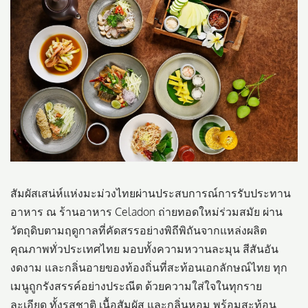
สัมผัสเสน่ห์แห่งมะม่วงไทยผ่านประสบการณ์การรับประทาน
อาหาร ณ ร้านอาหาร Celadon ถ่ายทอดใหม่ร่วมสมัย ผ่าน
วัตถุดิบตามฤดูกาลที่คัดสรรอย่างพิถีพิถันจากแหล่งผลิต
คุณภาพทั่วประเทศไทย มอบทั้งความหวานละมุน สีสันอัน
งดงาม และกลิ่นอายของท้องถิ่นที่สะท้อนเอกลักษณ์ไทย ทุก
เมนูถูกรังสรรค์อย่างประณีต ด้วยความใส่ใจในทุกราย
ละเอียด ทั้งรสชาติ เนื้อสัมผัส และกลิ่นหอม พร้อมสะท้อน