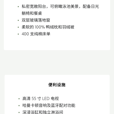
私密宽敞阳台，可俯瞰泳池美景，配备日光
躺椅和餐桌
双层玻璃落地窗
柔软的 100% 鸭绒枕和羽绒被
400 支纯棉床单
便利设施
高清 55 寸 LED 电视
哈曼卡顿音响及蓝牙配对功能
深浸浴缸和独立淋浴间